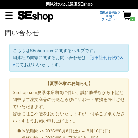
翔泳社の公式通販SEshop
新規会員登録で
500pt
0
プレゼント！
問い合わせ
こちらはSEshop.comに関するヘルプです。
翔泳社の書籍に関するお問い合わせは、
翔泳社刊行物Q＆
A
にてお願いいたします。
【夏季休業のお知らせ】
SEshop.com夏季休業期間に伴い、誠に勝手ながら下記期
間中はご注文商品の発送ならびにサポート業務を停止させ
ていただきます。
皆様にはご不便をおかけいたしますが、何卒ご了承くださ
いますようお願い申し上げます。
◆休業期間 -> 2026年8月8日(土) ～ 8月16日(日)
業務再開 -> 2026年8月17日(月)より順次