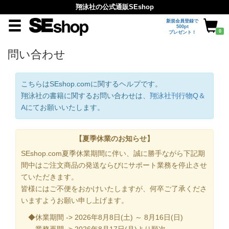
翔泳社の公式通販SEshop
新規会員登録で
500pt
0
プレゼント！
問い合わせ
こちらはSEshop.comに関するヘルプです。
翔泳社の書籍に関するお問い合わせは、
翔泳社刊行物Q＆
A
にてお願いいたします。
【夏季休業のお知らせ】
SEshop.com夏季休業期間に伴い、誠に勝手ながら下記期
間中はご注文商品の発送ならびにサポート業務を停止させ
ていただきます。
皆様にはご不便をおかけいたしますが、何卒ご了承くださ
いますようお願い申し上げます。
◆休業期間 -> 2026年8月8日(土) ～ 8月16日(日)
業務再開 -> 2026年8月17日(月)より順次