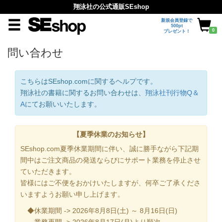
翔泳社の公式通販SEshop
新規会員登録で
500pt
0
プレゼント！
問い合わせ
こちらはSEshop.comに関するヘルプです。
翔泳社の書籍に関するお問い合わせは、
翔泳社刊行物Q＆
A
にてお願いいたします。
【夏季休業のお知らせ】
SEshop.com夏季休業期間に伴い、誠に勝手ながら下記期
間中はご注文商品の発送ならびにサポート業務を停止させ
ていただきます。
皆様にはご不便をおかけいたしますが、何卒ご了承くださ
いますようお願い申し上げます。
◆休業期間 -> 2026年8月8日(土) ～ 8月16日(日)
業務再開 -> 2026年8月17日(月)より順次