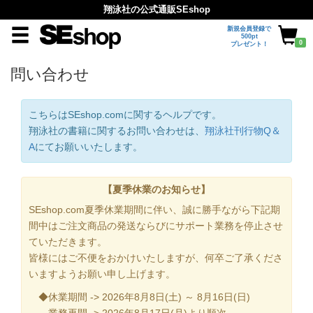
翔泳社の公式通販SEshop
新規会員登録で
500pt
0
プレゼント！
問い合わせ
こちらはSEshop.comに関するヘルプです。
翔泳社の書籍に関するお問い合わせは、
翔泳社刊行物Q＆
A
にてお願いいたします。
【夏季休業のお知らせ】
SEshop.com夏季休業期間に伴い、誠に勝手ながら下記期
間中はご注文商品の発送ならびにサポート業務を停止させ
ていただきます。
皆様にはご不便をおかけいたしますが、何卒ご了承くださ
いますようお願い申し上げます。
◆休業期間 -> 2026年8月8日(土) ～ 8月16日(日)
業務再開 -> 2026年8月17日(月)より順次