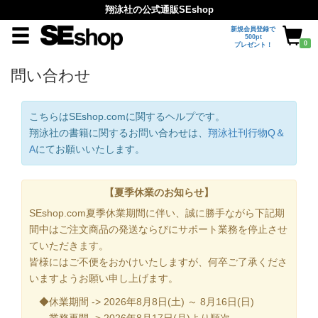
翔泳社の公式通販SEshop
新規会員登録で
500pt
0
プレゼント！
問い合わせ
こちらはSEshop.comに関するヘルプです。
翔泳社の書籍に関するお問い合わせは、
翔泳社刊行物Q＆
A
にてお願いいたします。
【夏季休業のお知らせ】
SEshop.com夏季休業期間に伴い、誠に勝手ながら下記期
間中はご注文商品の発送ならびにサポート業務を停止させ
ていただきます。
皆様にはご不便をおかけいたしますが、何卒ご了承くださ
いますようお願い申し上げます。
◆休業期間 -> 2026年8月8日(土) ～ 8月16日(日)
業務再開 -> 2026年8月17日(月)より順次