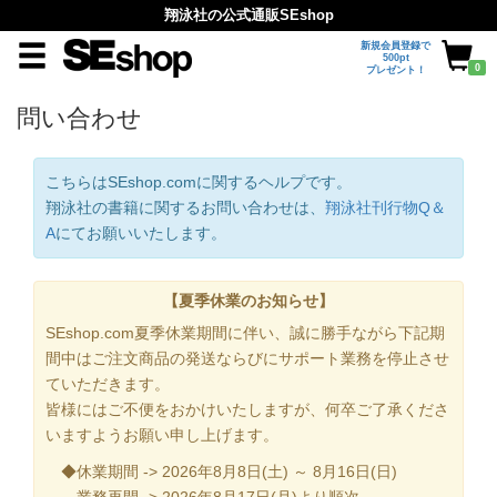
翔泳社の公式通販SEshop
新規会員登録で
500pt
0
プレゼント！
問い合わせ
こちらはSEshop.comに関するヘルプです。
翔泳社の書籍に関するお問い合わせは、
翔泳社刊行物Q＆
A
にてお願いいたします。
【夏季休業のお知らせ】
SEshop.com夏季休業期間に伴い、誠に勝手ながら下記期
間中はご注文商品の発送ならびにサポート業務を停止させ
ていただきます。
皆様にはご不便をおかけいたしますが、何卒ご了承くださ
いますようお願い申し上げます。
◆休業期間 -> 2026年8月8日(土) ～ 8月16日(日)
業務再開 -> 2026年8月17日(月)より順次