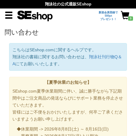
翔泳社の公式通販SEshop
新規会員登録で
500pt
0
プレゼント！
問い合わせ
こちらはSEshop.comに関するヘルプです。
翔泳社の書籍に関するお問い合わせは、
翔泳社刊行物Q＆
A
にてお願いいたします。
【夏季休業のお知らせ】
SEshop.com夏季休業期間に伴い、誠に勝手ながら下記期
間中はご注文商品の発送ならびにサポート業務を停止させ
ていただきます。
皆様にはご不便をおかけいたしますが、何卒ご了承くださ
いますようお願い申し上げます。
◆休業期間 -> 2026年8月8日(土) ～ 8月16日(日)
業務再開 -> 2026年8月17日(月)より順次