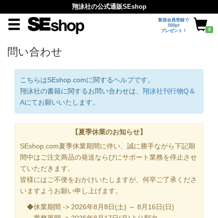
翔泳社の公式通販SEshop
新規会員登録で
500pt
0
プレゼント！
問い合わせ
こちらはSEshop.comに関するヘルプです。
翔泳社の書籍に関するお問い合わせは、
翔泳社刊行物Q＆
A
にてお願いいたします。
【夏季休業のお知らせ】
SEshop.com夏季休業期間に伴い、誠に勝手ながら下記期
間中はご注文商品の発送ならびにサポート業務を停止させ
ていただきます。
皆様にはご不便をおかけいたしますが、何卒ご了承くださ
いますようお願い申し上げます。
◆休業期間 -> 2026年8月8日(土) ～ 8月16日(日)
業務再開 -> 2026年8月17日(月)より順次