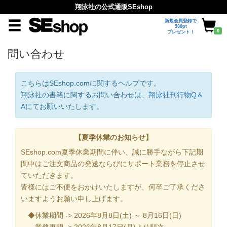
翔泳社の公式通販SEshop
新規会員登録で
500pt
0
プレゼント！
問い合わせ
こちらはSEshop.comに関するヘルプです。
翔泳社の書籍に関するお問い合わせは、
翔泳社刊行物Q＆
A
にてお願いいたします。
【夏季休業のお知らせ】
SEshop.com夏季休業期間に伴い、誠に勝手ながら下記期
間中はご注文商品の発送ならびにサポート業務を停止させ
ていただきます。
皆様にはご不便をおかけいたしますが、何卒ご了承くださ
いますようお願い申し上げます。
◆休業期間 -> 2026年8月8日(土) ～ 8月16日(日)
業務再開 -> 2026年8月17日(月)より順次