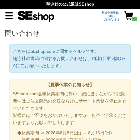
翔泳社の公式通販SEshop
新規会員登録で
500pt
0
プレゼント！
問い合わせ
こちらはSEshop.comに関するヘルプです。
翔泳社の書籍に関するお問い合わせは、
翔泳社刊行物Q＆
A
にてお願いいたします。
【夏季休業のお知らせ】
SEshop.com夏季休業期間に伴い、誠に勝手ながら下記期
間中はご注文商品の発送ならびにサポート業務を停止させ
ていただきます。
皆様にはご不便をおかけいたしますが、何卒ご了承くださ
いますようお願い申し上げます。
◆休業期間 -> 2026年8月8日(土) ～ 8月16日(日)
業務再開 -> 2026年8月17日(月)より順次