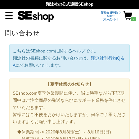
翔泳社の公式通販SEshop
新規会員登録で
500pt
0
プレゼント！
問い合わせ
こちらはSEshop.comに関するヘルプです。
翔泳社の書籍に関するお問い合わせは、
翔泳社刊行物Q＆
A
にてお願いいたします。
【夏季休業のお知らせ】
SEshop.com夏季休業期間に伴い、誠に勝手ながら下記期
間中はご注文商品の発送ならびにサポート業務を停止させ
ていただきます。
皆様にはご不便をおかけいたしますが、何卒ご了承くださ
いますようお願い申し上げます。
◆休業期間 -> 2026年8月8日(土) ～ 8月16日(日)
業務再開 -> 2026年8月17日(月)より順次