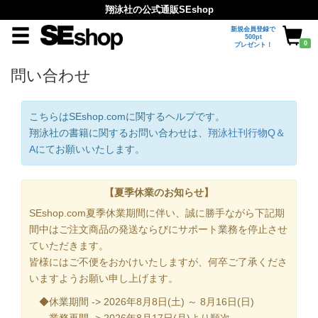
翔泳社の公式通販SEshop
新規会員登録で
500pt
0
プレゼント！
問い合わせ
こちらはSEshop.comに関するヘルプです。
翔泳社の書籍に関するお問い合わせは、
翔泳社刊行物Q＆
A
にてお願いいたします。
【夏季休業のお知らせ】
SEshop.com夏季休業期間に伴い、誠に勝手ながら下記期
間中はご注文商品の発送ならびにサポート業務を停止させ
ていただきます。
皆様にはご不便をおかけいたしますが、何卒ご了承くださ
いますようお願い申し上げます。
◆休業期間 -> 2026年8月8日(土) ～ 8月16日(日)
業務再開 -> 2026年8月17日(月)より順次