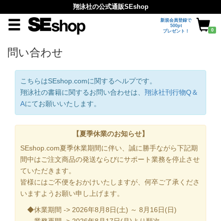
翔泳社の公式通販SEshop
新規会員登録で
500pt
0
プレゼント！
問い合わせ
こちらはSEshop.comに関するヘルプです。
翔泳社の書籍に関するお問い合わせは、
翔泳社刊行物Q＆
A
にてお願いいたします。
【夏季休業のお知らせ】
SEshop.com夏季休業期間に伴い、誠に勝手ながら下記期
間中はご注文商品の発送ならびにサポート業務を停止させ
ていただきます。
皆様にはご不便をおかけいたしますが、何卒ご了承くださ
いますようお願い申し上げます。
◆休業期間 -> 2026年8月8日(土) ～ 8月16日(日)
業務再開 -> 2026年8月17日(月)より順次