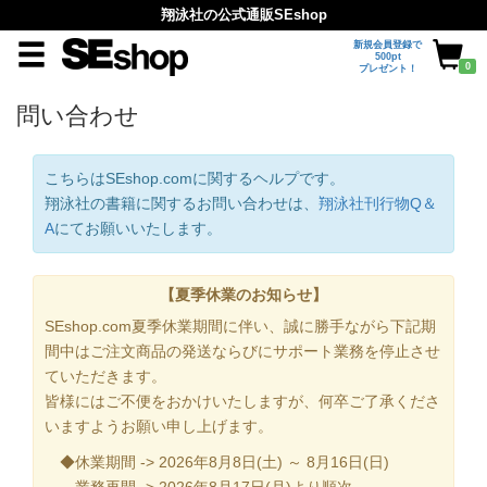
翔泳社の公式通販SEshop
新規会員登録で
500pt
0
プレゼント！
問い合わせ
こちらはSEshop.comに関するヘルプです。
翔泳社の書籍に関するお問い合わせは、
翔泳社刊行物Q＆
A
にてお願いいたします。
【夏季休業のお知らせ】
SEshop.com夏季休業期間に伴い、誠に勝手ながら下記期
間中はご注文商品の発送ならびにサポート業務を停止させ
ていただきます。
皆様にはご不便をおかけいたしますが、何卒ご了承くださ
いますようお願い申し上げます。
◆休業期間 -> 2026年8月8日(土) ～ 8月16日(日)
業務再開 -> 2026年8月17日(月)より順次