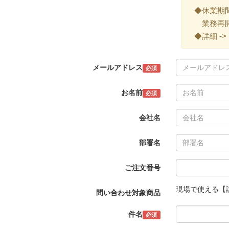
◆休業期間 ->
業務再開 -
◆詳細 ->
メールアドレス
必須
お名前
必須
会社名
部署名
ご注文番号
現場で使える【訪
問い合わせ対象商品
件名
必須