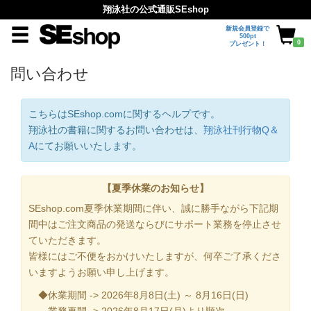
翔泳社の公式通販SEshop
新規会員登録で
500pt
0
プレゼント！
問い合わせ
こちらはSEshop.comに関するヘルプです。
翔泳社の書籍に関するお問い合わせは、
翔泳社刊行物Q＆
A
にてお願いいたします。
【夏季休業のお知らせ】
SEshop.com夏季休業期間に伴い、誠に勝手ながら下記期
間中はご注文商品の発送ならびにサポート業務を停止させ
ていただきます。
皆様にはご不便をおかけいたしますが、何卒ご了承くださ
いますようお願い申し上げます。
◆休業期間 -> 2026年8月8日(土) ～ 8月16日(日)
業務再開 -> 2026年8月17日(月)より順次