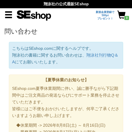
翔泳社の公式通販SEshop
新規会員登録で
500pt
0
プレゼント！
問い合わせ
こちらはSEshop.comに関するヘルプです。
翔泳社の書籍に関するお問い合わせは、
翔泳社刊行物Q＆
A
にてお願いいたします。
【夏季休業のお知らせ】
SEshop.com夏季休業期間に伴い、誠に勝手ながら下記期
間中はご注文商品の発送ならびにサポート業務を停止させ
ていただきます。
皆様にはご不便をおかけいたしますが、何卒ご了承くださ
いますようお願い申し上げます。
◆休業期間 -> 2026年8月8日(土) ～ 8月16日(日)
業務再開 -> 2026年8月17日(月)より順次