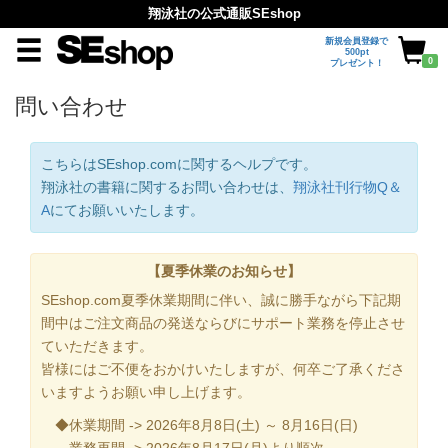
翔泳社の公式通販SEshop
新規会員登録で
500pt
0
プレゼント！
問い合わせ
こちらはSEshop.comに関するヘルプです。
翔泳社の書籍に関するお問い合わせは、
翔泳社刊行物Q＆
A
にてお願いいたします。
【夏季休業のお知らせ】
SEshop.com夏季休業期間に伴い、誠に勝手ながら下記期
間中はご注文商品の発送ならびにサポート業務を停止させ
ていただきます。
皆様にはご不便をおかけいたしますが、何卒ご了承くださ
いますようお願い申し上げます。
◆休業期間 -> 2026年8月8日(土) ～ 8月16日(日)
業務再開 -> 2026年8月17日(月)より順次