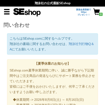
翔泳社の公式通販SEshop
新規会員登録で
500pt
0
プレゼント！
問い合わせ
こちらはSEshop.comに関するヘルプです。
翔泳社の書籍に関するお問い合わせは、
翔泳社刊行物Q＆
A
にてお願いいたします。
【夏季休業のお知らせ】
SEshop.com夏季休業期間に伴い、誠に勝手ながら下記期
間中はご注文商品の発送ならびにサポート業務を停止させ
ていただきます。
皆様にはご不便をおかけいたしますが、何卒ご了承くださ
いますようお願い申し上げます。
◆休業期間 -> 2026年8月8日(土) ～ 8月16日(日)
業務再開 -> 2026年8月17日(月)より順次