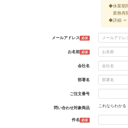
◆休業期間 ->
業務再開 -
◆詳細 ->
メールアドレス
必須
お名前
必須
会社名
部署名
ご注文番号
これならわかる
問い合わせ対象商品
件名
必須