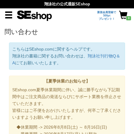
翔泳社の公式通販SEshop
新規会員登録で
500pt
0
プレゼント！
問い合わせ
こちらはSEshop.comに関するヘルプです。
翔泳社の書籍に関するお問い合わせは、
翔泳社刊行物Q＆
A
にてお願いいたします。
【夏季休業のお知らせ】
SEshop.com夏季休業期間に伴い、誠に勝手ながら下記期
間中はご注文商品の発送ならびにサポート業務を停止させ
ていただきます。
皆様にはご不便をおかけいたしますが、何卒ご了承くださ
いますようお願い申し上げます。
◆休業期間 -> 2026年8月8日(土) ～ 8月16日(日)
業務再開 -> 2026年8月17日(月)より順次