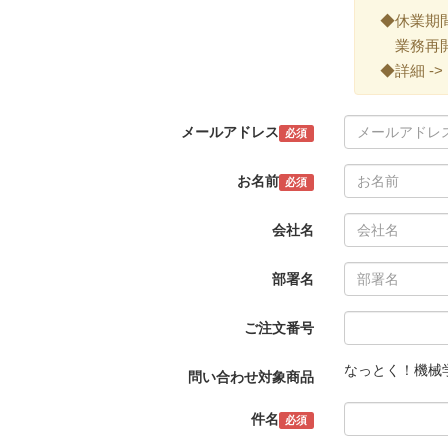
◆休業期間 ->
業務再開 -
◆詳細 ->
メールアドレス
必須
お名前
必須
会社名
部署名
ご注文番号
なっとく！機械
問い合わせ対象商品
件名
必須