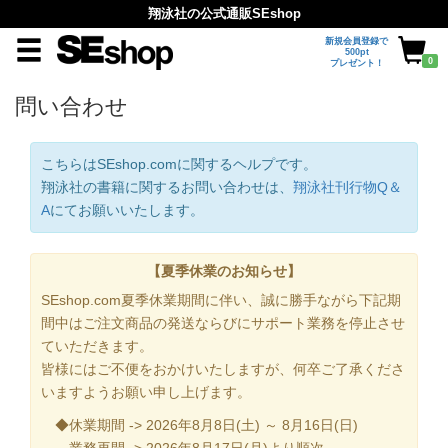
翔泳社の公式通販SEshop
新規会員登録で
500pt
0
プレゼント！
問い合わせ
こちらはSEshop.comに関するヘルプです。
翔泳社の書籍に関するお問い合わせは、
翔泳社刊行物Q＆
A
にてお願いいたします。
【夏季休業のお知らせ】
SEshop.com夏季休業期間に伴い、誠に勝手ながら下記期
間中はご注文商品の発送ならびにサポート業務を停止させ
ていただきます。
皆様にはご不便をおかけいたしますが、何卒ご了承くださ
いますようお願い申し上げます。
◆休業期間 -> 2026年8月8日(土) ～ 8月16日(日)
業務再開 -> 2026年8月17日(月)より順次