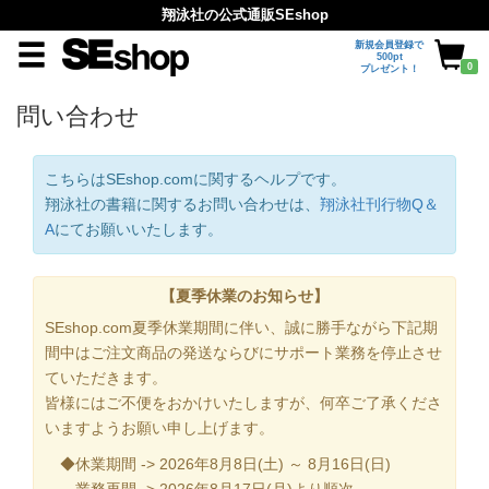
翔泳社の公式通販SEshop
新規会員登録で
500pt
0
プレゼント！
問い合わせ
こちらはSEshop.comに関するヘルプです。
翔泳社の書籍に関するお問い合わせは、
翔泳社刊行物Q＆
A
にてお願いいたします。
【夏季休業のお知らせ】
SEshop.com夏季休業期間に伴い、誠に勝手ながら下記期
間中はご注文商品の発送ならびにサポート業務を停止させ
ていただきます。
皆様にはご不便をおかけいたしますが、何卒ご了承くださ
いますようお願い申し上げます。
◆休業期間 -> 2026年8月8日(土) ～ 8月16日(日)
業務再開 -> 2026年8月17日(月)より順次