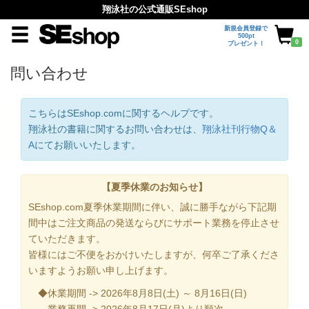
翔泳社の公式通販SEshop
新規会員登録で
500pt
0
プレゼント！
問い合わせ
こちらはSEshop.comに関するヘルプです。
翔泳社の書籍に関するお問い合わせは、
翔泳社刊行物Q＆
A
にてお願いいたします。
【夏季休業のお知らせ】
SEshop.com夏季休業期間に伴い、誠に勝手ながら下記期
間中はご注文商品の発送ならびにサポート業務を停止させ
ていただきます。
皆様にはご不便をおかけいたしますが、何卒ご了承くださ
いますようお願い申し上げます。
◆休業期間 -> 2026年8月8日(土) ～ 8月16日(日)
業務再開 -> 2026年8月17日(月)より順次