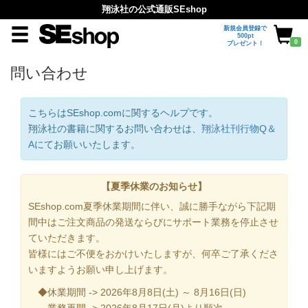
翔泳社の公式通販SEshop
新規会員登録で
500pt
0
プレゼント！
問い合わせ
こちらはSEshop.comに関するヘルプです。
翔泳社の書籍に関するお問い合わせは、
翔泳社刊行物Q＆
A
にてお願いいたします。
【夏季休業のお知らせ】
SEshop.com夏季休業期間に伴い、誠に勝手ながら下記期
間中はご注文商品の発送ならびにサポート業務を停止させ
ていただきます。
皆様にはご不便をおかけいたしますが、何卒ご了承くださ
いますようお願い申し上げます。
◆休業期間 -> 2026年8月8日(土) ～ 8月16日(日)
業務再開 -> 2026年8月17日(月)より順次