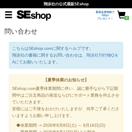
翔泳社の公式通販SEshop
新規会員登録で
500pt
0
プレゼント！
問い合わせ
こちらはSEshop.comに関するヘルプです。
翔泳社の書籍に関するお問い合わせは、
翔泳社刊行物Q＆
A
にてお願いいたします。
【夏季休業のお知らせ】
SEshop.com夏季休業期間に伴い、誠に勝手ながら下記期
間中はご注文商品の発送ならびにサポート業務を停止させ
ていただきます。
皆様にはご不便をおかけいたしますが、何卒ご了承くださ
いますようお願い申し上げます。
◆休業期間 -> 2026年8月8日(土) ～ 8月16日(日)
業務再開 -> 2026年8月17日(月)より順次