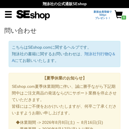
翔泳社の公式通販SEshop
新規会員登録で
500pt
0
プレゼント！
問い合わせ
こちらはSEshop.comに関するヘルプです。
翔泳社の書籍に関するお問い合わせは、
翔泳社刊行物Q＆
A
にてお願いいたします。
【夏季休業のお知らせ】
SEshop.com夏季休業期間に伴い、誠に勝手ながら下記期
間中はご注文商品の発送ならびにサポート業務を停止させ
ていただきます。
皆様にはご不便をおかけいたしますが、何卒ご了承くださ
いますようお願い申し上げます。
◆休業期間 -> 2026年8月8日(土) ～ 8月16日(日)
業務再開 -> 2026年8月17日(月)より順次