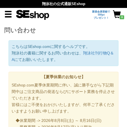
翔泳社の公式通販SEshop
新規会員登録で
500pt
0
プレゼント！
問い合わせ
こちらはSEshop.comに関するヘルプです。
翔泳社の書籍に関するお問い合わせは、
翔泳社刊行物Q＆
A
にてお願いいたします。
【夏季休業のお知らせ】
SEshop.com夏季休業期間に伴い、誠に勝手ながら下記期
間中はご注文商品の発送ならびにサポート業務を停止させ
ていただきます。
皆様にはご不便をおかけいたしますが、何卒ご了承くださ
いますようお願い申し上げます。
◆休業期間 -> 2026年8月8日(土) ～ 8月16日(日)
業務再開 -> 2026年8月17日(月)より順次