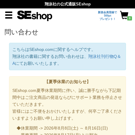
翔泳社の公式通販SEshop
新規会員登録で
500pt
0
プレゼント！
問い合わせ
こちらはSEshop.comに関するヘルプです。
翔泳社の書籍に関するお問い合わせは、
翔泳社刊行物Q＆
A
にてお願いいたします。
【夏季休業のお知らせ】
SEshop.com夏季休業期間に伴い、誠に勝手ながら下記期
間中はご注文商品の発送ならびにサポート業務を停止させ
ていただきます。
皆様にはご不便をおかけいたしますが、何卒ご了承くださ
いますようお願い申し上げます。
◆休業期間 -> 2026年8月8日(土) ～ 8月16日(日)
業務再開 -> 2026年8月17日(月)より順次