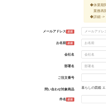
◆休業期間 ->
業務再開 -
◆詳細 ->
メールアドレス
必須
お名前
必須
会社名
部署名
ご注文番号
暮らしの図鑑 エ
問い合わせ対象商品
件名
必須