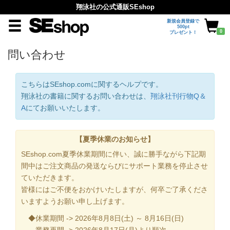
翔泳社の公式通販SEshop
新規会員登録で
500pt
0
プレゼント！
問い合わせ
こちらはSEshop.comに関するヘルプです。
翔泳社の書籍に関するお問い合わせは、
翔泳社刊行物Q＆
A
にてお願いいたします。
【夏季休業のお知らせ】
SEshop.com夏季休業期間に伴い、誠に勝手ながら下記期
間中はご注文商品の発送ならびにサポート業務を停止させ
ていただきます。
皆様にはご不便をおかけいたしますが、何卒ご了承くださ
いますようお願い申し上げます。
◆休業期間 -> 2026年8月8日(土) ～ 8月16日(日)
業務再開 -> 2026年8月17日(月)より順次