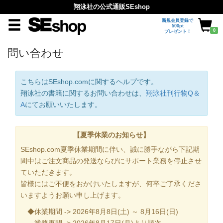
翔泳社の公式通販SEshop
新規会員登録で
500pt
0
プレゼント！
問い合わせ
こちらはSEshop.comに関するヘルプです。
翔泳社の書籍に関するお問い合わせは、
翔泳社刊行物Q＆
A
にてお願いいたします。
【夏季休業のお知らせ】
SEshop.com夏季休業期間に伴い、誠に勝手ながら下記期
間中はご注文商品の発送ならびにサポート業務を停止させ
ていただきます。
皆様にはご不便をおかけいたしますが、何卒ご了承くださ
いますようお願い申し上げます。
◆休業期間 -> 2026年8月8日(土) ～ 8月16日(日)
業務再開 -> 2026年8月17日(月)より順次