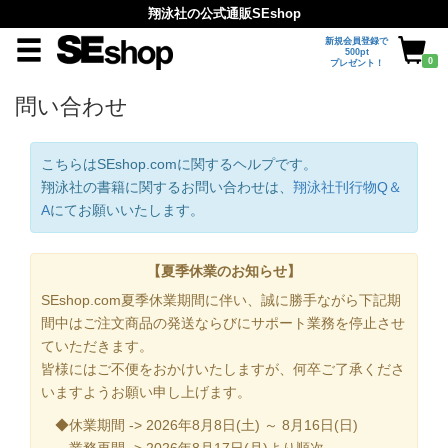
翔泳社の公式通販SEshop
新規会員登録で
500pt
0
プレゼント！
問い合わせ
こちらはSEshop.comに関するヘルプです。
翔泳社の書籍に関するお問い合わせは、
翔泳社刊行物Q＆
A
にてお願いいたします。
【夏季休業のお知らせ】
SEshop.com夏季休業期間に伴い、誠に勝手ながら下記期
間中はご注文商品の発送ならびにサポート業務を停止させ
ていただきます。
皆様にはご不便をおかけいたしますが、何卒ご了承くださ
いますようお願い申し上げます。
◆休業期間 -> 2026年8月8日(土) ～ 8月16日(日)
業務再開 -> 2026年8月17日(月)より順次