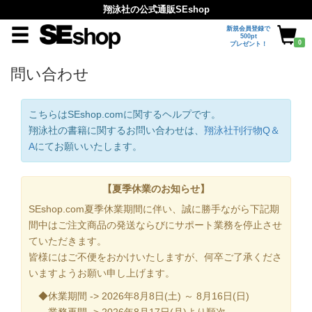
翔泳社の公式通販SEshop
新規会員登録で
500pt
0
プレゼント！
問い合わせ
こちらはSEshop.comに関するヘルプです。
翔泳社の書籍に関するお問い合わせは、
翔泳社刊行物Q＆
A
にてお願いいたします。
【夏季休業のお知らせ】
SEshop.com夏季休業期間に伴い、誠に勝手ながら下記期
間中はご注文商品の発送ならびにサポート業務を停止させ
ていただきます。
皆様にはご不便をおかけいたしますが、何卒ご了承くださ
いますようお願い申し上げます。
◆休業期間 -> 2026年8月8日(土) ～ 8月16日(日)
業務再開 -> 2026年8月17日(月)より順次