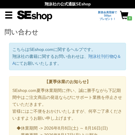
翔泳社の公式通販SEshop
新規会員登録で
500pt
0
プレゼント！
問い合わせ
こちらはSEshop.comに関するヘルプです。
翔泳社の書籍に関するお問い合わせは、
翔泳社刊行物Q＆
A
にてお願いいたします。
【夏季休業のお知らせ】
SEshop.com夏季休業期間に伴い、誠に勝手ながら下記期
間中はご注文商品の発送ならびにサポート業務を停止させ
ていただきます。
皆様にはご不便をおかけいたしますが、何卒ご了承くださ
いますようお願い申し上げます。
◆休業期間 -> 2026年8月8日(土) ～ 8月16日(日)
業務再開 -> 2026年8月17日(月)より順次