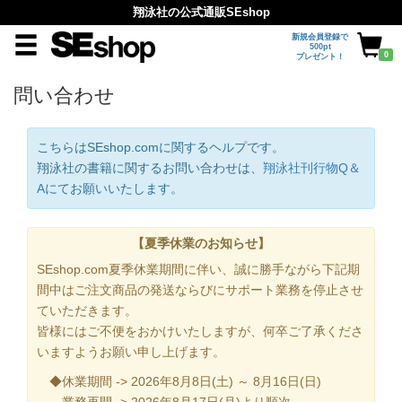
翔泳社の公式通販SEshop
新規会員登録で
500pt
0
プレゼント！
問い合わせ
こちらはSEshop.comに関するヘルプです。
翔泳社の書籍に関するお問い合わせは、
翔泳社刊行物Q＆
A
にてお願いいたします。
【夏季休業のお知らせ】
SEshop.com夏季休業期間に伴い、誠に勝手ながら下記期
間中はご注文商品の発送ならびにサポート業務を停止させ
ていただきます。
皆様にはご不便をおかけいたしますが、何卒ご了承くださ
いますようお願い申し上げます。
◆休業期間 -> 2026年8月8日(土) ～ 8月16日(日)
業務再開 -> 2026年8月17日(月)より順次