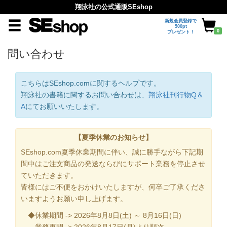
翔泳社の公式通販SEshop
新規会員登録で
500pt
0
プレゼント！
問い合わせ
こちらはSEshop.comに関するヘルプです。
翔泳社の書籍に関するお問い合わせは、
翔泳社刊行物Q＆
A
にてお願いいたします。
【夏季休業のお知らせ】
SEshop.com夏季休業期間に伴い、誠に勝手ながら下記期
間中はご注文商品の発送ならびにサポート業務を停止させ
ていただきます。
皆様にはご不便をおかけいたしますが、何卒ご了承くださ
いますようお願い申し上げます。
◆休業期間 -> 2026年8月8日(土) ～ 8月16日(日)
業務再開 -> 2026年8月17日(月)より順次