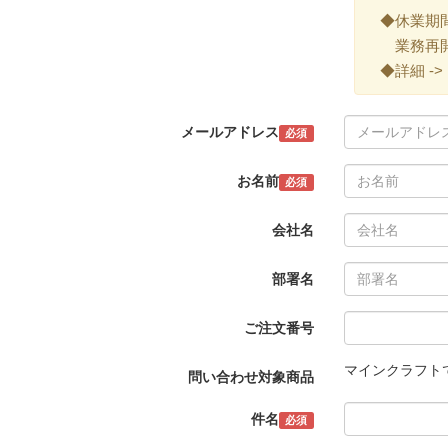
◆休業期間 ->
業務再開 -
◆詳細 ->
メールアドレス
必須
お名前
必須
会社名
部署名
ご注文番号
マインクラフトで
問い合わせ対象商品
件名
必須