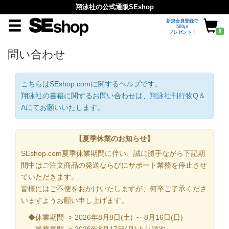
翔泳社の公式通販SEshop
新規会員登録で
500pt
0
プレゼント！
問い合わせ
こちらはSEshop.comに関するヘルプです。
翔泳社の書籍に関するお問い合わせは、
翔泳社刊行物Q＆
A
にてお願いいたします。
【夏季休業のお知らせ】
SEshop.com夏季休業期間に伴い、誠に勝手ながら下記期
間中はご注文商品の発送ならびにサポート業務を停止させ
ていただきます。
皆様にはご不便をおかけいたしますが、何卒ご了承くださ
いますようお願い申し上げます。
◆休業期間 -> 2026年8月8日(土) ～ 8月16日(日)
業務再開 -> 2026年8月17日(月)より順次