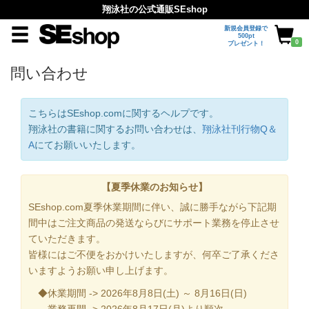
翔泳社の公式通販SEshop
新規会員登録で
500pt
0
プレゼント！
問い合わせ
こちらはSEshop.comに関するヘルプです。
翔泳社の書籍に関するお問い合わせは、
翔泳社刊行物Q＆
A
にてお願いいたします。
【夏季休業のお知らせ】
SEshop.com夏季休業期間に伴い、誠に勝手ながら下記期
間中はご注文商品の発送ならびにサポート業務を停止させ
ていただきます。
皆様にはご不便をおかけいたしますが、何卒ご了承くださ
いますようお願い申し上げます。
◆休業期間 -> 2026年8月8日(土) ～ 8月16日(日)
業務再開 -> 2026年8月17日(月)より順次