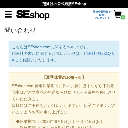
翔泳社の公式通販SEshop
新規会員登録で
500pt
0
プレゼント！
問い合わせ
こちらはSEshop.comに関するヘルプです。
翔泳社の書籍に関するお問い合わせは、
翔泳社刊行物Q＆
A
にてお願いいたします。
【夏季休業のお知らせ】
SEshop.com夏季休業期間に伴い、誠に勝手ながら下記期
間中はご注文商品の発送ならびにサポート業務を停止させ
ていただきます。
皆様にはご不便をおかけいたしますが、何卒ご了承くださ
いますようお願い申し上げます。
◆休業期間 -> 2026年8月8日(土) ～ 8月16日(日)
業務再開 -> 2026年8月17日(月)より順次