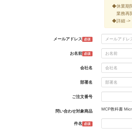
◆休業期間 ->
業務再開 -
◆詳細 ->
メールアドレス
必須
お名前
必須
会社名
部署名
ご注文番号
MCP教科書 Micro
問い合わせ対象商品
件名
必須