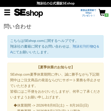
翔泳社の公式通販SEshop
新規会員登録で
500pt
0
プレゼント！
問い合わせ
こちらはSEshop.comに関するヘルプです。
翔泳社の書籍に関するお問い合わせは、
翔泳社刊行物Q＆
A
にてお願いいたします。
【夏季休業のお知らせ】
SEshop.com夏季休業期間に伴い、誠に勝手ながら下記期
間中はご注文商品の発送ならびにサポート業務を停止させ
ていただきます。
皆様にはご不便をおかけいたしますが、何卒ご了承くださ
いますようお願い申し上げます。
◆休業期間 -> 2026年8月8日(土) ～ 8月16日(日)
業務再開 -> 2026年8月17日(月)より順次