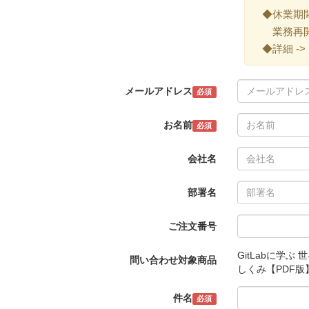
◆休業期間 ->
業務再開 -
◆詳細 ->
メールアドレス
必須
お名前
必須
会社名
部署名
ご注文番号
GitLabに学
問い合わせ対象商品
しくみ【PDF版
件名
必須