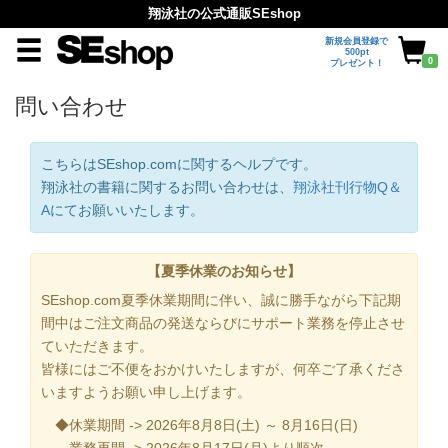
翔泳社の公式通販SEshop
新規会員登録で
500pt
0
プレゼント！
問い合わせ
こちらはSEshop.comに関するヘルプです。
翔泳社の書籍に関するお問い合わせは、
翔泳社刊行物Q＆
A
にてお願いいたします。
【夏季休業のお知らせ】
SEshop.com夏季休業期間に伴い、誠に勝手ながら下記期
間中はご注文商品の発送ならびにサポート業務を停止させ
ていただきます。
皆様にはご不便をおかけいたしますが、何卒ご了承くださ
いますようお願い申し上げます。
◆休業期間 -> 2026年8月8日(土) ～ 8月16日(日)
業務再開 -> 2026年8月17日(月)より順次