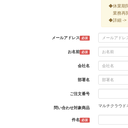
◆休業期間 ->
業務再開 -
◆詳細 ->
メールアドレス
必須
お名前
必須
会社名
部署名
ご注文番号
マルチクラウド
問い合わせ対象商品
件名
必須