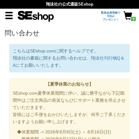
翔泳社の公式通販SEshop
新規会員登録で
500pt
0
プレゼント！
問い合わせ
こちらはSEshop.comに関するヘルプです。
翔泳社の書籍に関するお問い合わせは、
翔泳社刊行物Q＆
A
にてお願いいたします。
【夏季休業のお知らせ】
SEshop.com夏季休業期間に伴い、誠に勝手ながら下記期
間中はご注文商品の発送ならびにサポート業務を停止させ
ていただきます。
皆様にはご不便をおかけいたしますが、何卒ご了承くださ
いますようお願い申し上げます。
◆休業期間 -> 2026年8月8日(土) ～ 8月16日(日)
業務再開 -> 2026年8月17日(月)より順次