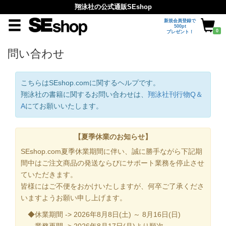
翔泳社の公式通販SEshop
新規会員登録で
500pt
0
プレゼント！
問い合わせ
こちらはSEshop.comに関するヘルプです。
翔泳社の書籍に関するお問い合わせは、
翔泳社刊行物Q＆
A
にてお願いいたします。
【夏季休業のお知らせ】
SEshop.com夏季休業期間に伴い、誠に勝手ながら下記期
間中はご注文商品の発送ならびにサポート業務を停止させ
ていただきます。
皆様にはご不便をおかけいたしますが、何卒ご了承くださ
いますようお願い申し上げます。
◆休業期間 -> 2026年8月8日(土) ～ 8月16日(日)
業務再開 -> 2026年8月17日(月)より順次