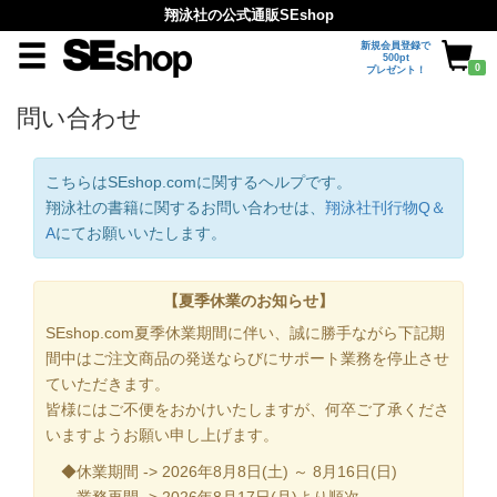
翔泳社の公式通販SEshop
新規会員登録で
500pt
0
プレゼント！
問い合わせ
こちらはSEshop.comに関するヘルプです。
翔泳社の書籍に関するお問い合わせは、
翔泳社刊行物Q＆
A
にてお願いいたします。
【夏季休業のお知らせ】
SEshop.com夏季休業期間に伴い、誠に勝手ながら下記期
間中はご注文商品の発送ならびにサポート業務を停止させ
ていただきます。
皆様にはご不便をおかけいたしますが、何卒ご了承くださ
いますようお願い申し上げます。
◆休業期間 -> 2026年8月8日(土) ～ 8月16日(日)
業務再開 -> 2026年8月17日(月)より順次